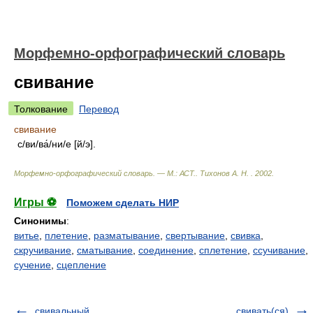
Морфемно-орфографический словарь
свивание
Толкование
Перевод
свивание
с/ви/ва́/ни/е [й/э].
Морфемно-орфографический словарь. — М.: АСТ.
.
Тихонов А. Н.
.
2002
.
Игры ⚽
Поможем сделать НИР
Синонимы
:
витье
,
плетение
,
разматывание
,
свертывание
,
свивка
,
скручивание
,
сматывание
,
соединение
,
сплетение
,
ссучивание
,
сучение
,
сцепление
свивальный
свивать(ся)