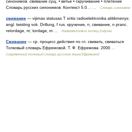
синонимов. свивание сущ. • витье • скручивание • плетение
Словарь русских синонимов. Контекст 5.0… …
Словарь синонимов
свивание
— vijimas statusas T sritis radioelektronika atitikmenys:
angl. twisting vok. Drillung, f rus. кручение, n; свивание, n pranc.
retordage, m; tordage, m …
Radioelektronikos terminų žodynas
Свивание
— ср. процесс действия по гл. свивать, свиваться
Толковый словарь Ефремовой. Т. Ф. Ефремова. 2000 …
Современный толковый словарь русского языка Ефремовой