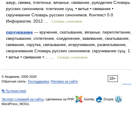
ажур, свивка, плетенье, вязанье, свивание, рукоделие Словарь
русских синонимов. плетение сущ. • витье • свивание •
скручивание Словарь русских синонимов. Контекст 5.0
Информатик. 2012 …
Словарь синонимов
скручивание
— кручение, скатывание, вязанье, переплетание,
свертывание, сплетение, соединение, завивание, сматывание,
свивание, скрутка, связывание, искручивание, разматывание,
сворачивание Словарь русских синонимов. скручивание сущ. 1.
• витье • свивание •… …
Словарь синонимов
© Академик, 2000-2026
18+
Обратная связь:
Техподдержка
,
Реклама на сайте
👣 Путешествия
Экспорт словарей на сайты
, сделанные на PHP,
Joomla,
Drupal,
WordPress, MODx.