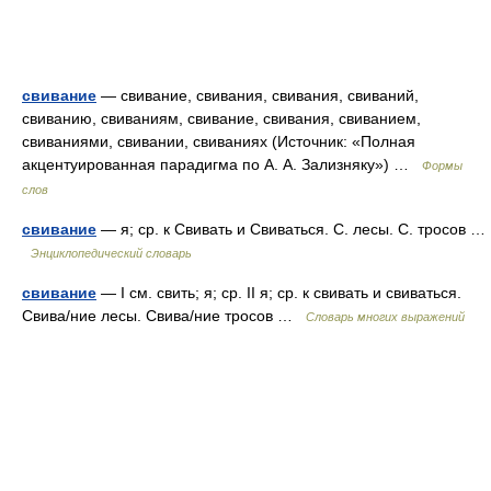
свивание
— свивание, свивания, свивания, свиваний,
свиванию, свиваниям, свивание, свивания, свиванием,
свиваниями, свивании, свиваниях (Источник: «Полная
акцентуированная парадигма по А. А. Зализняку») …
Формы
слов
свивание
— я; ср. к Свивать и Свиваться. С. лесы. С. тросов …
Энциклопедический словарь
свивание
— I см. свить; я; ср. II я; ср. к свивать и свиваться.
Свива/ние лесы. Свива/ние тросов …
Словарь многих выражений