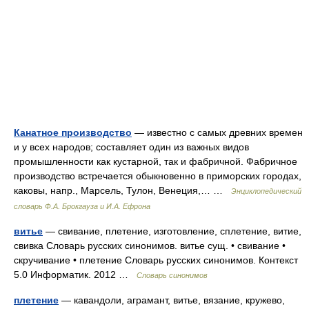
Канатное производство
— известно с самых древних времен
и у всех народов; составляет один из важных видов
промышленности как кустарной, так и фабричной. Фабричное
производство встречается обыкновенно в приморских городах,
каковы, напр., Марсель, Тулон, Венеция,… …
Энциклопедический
словарь Ф.А. Брокгауза и И.А. Ефрона
витье
— свивание, плетение, изготовление, сплетение, витие,
свивка Словарь русских синонимов. витье сущ. • свивание •
скручивание • плетение Словарь русских синонимов. Контекст
5.0 Информатик. 2012 …
Словарь синонимов
плетение
— кавандоли, аграмант, витье, вязание, кружево,